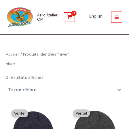
Aller
au
Aéro Atelier
contenu
English
C.M.
Accueil
/ Produits identifiés “hiver”
hiver
3 résultats affichés
Vente!
Vente!