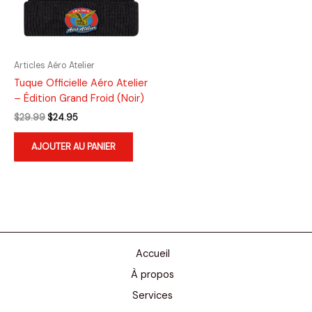
Articles Aéro Atelier
Tuque Officielle Aéro Atelier
– Édition Grand Froid (Noir)
Le
Le
$
29.99
$
24.95
prix
prix
initial
actuel
AJOUTER AU PANIER
était :
est :
$29.99.
$24.95.
Accueil
À propos
Services