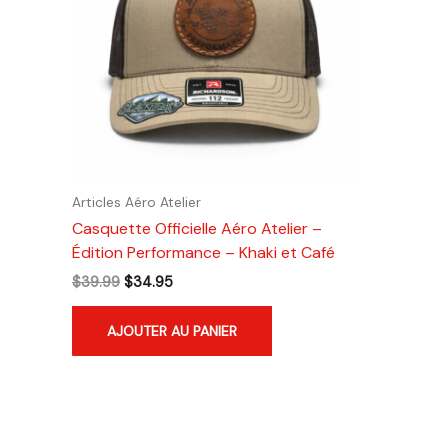
Articles Aéro Atelier
Casquette Officielle Aéro Atelier –
Édition Performance – Khaki et Café
Le
Le
$
39.99
$
34.95
prix
prix
initial
actuel
AJOUTER AU PANIER
était :
est :
$39.99.
$34.95.