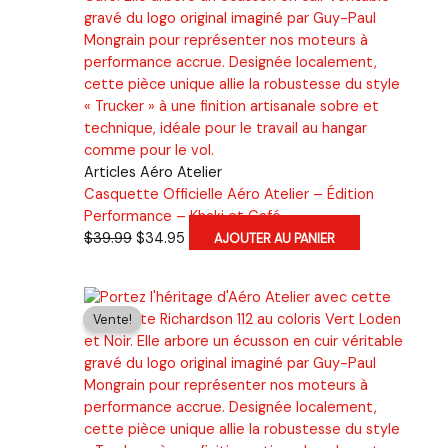
Articles Aéro Atelier
Casquette Officielle Aéro Atelier – Édition
Performance – Khaki et Café
Le
Le
$
39.99
$
34.95
AJOUTER AU PANIER
prix
prix
initial
actuel
était :
est :
Vente!
$39.99.
$34.95.