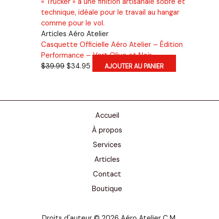
Articles Aéro Atelier
Casquette Officielle Aéro Atelier – Édition
Performance – Vert Olive et Noir
Le
Le
$
39.99
$
34.95
AJOUTER AU PANIER
prix
prix
initial
actuel
était :
est :
$39.99.
$34.95.
Accueil
À propos
Services
Articles
Contact
Boutique
Droits d'auteur © 2026 Aéro Atelier C.M.