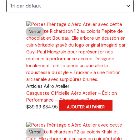
Vente!
Articles Aéro Atelier
Casquette Officielle Aéro Atelier – Édition
Performance – Chocolat et Bouleau
Le
Le
$
39.99
$
34.95
AJOUTER AU PANIER
prix
prix
initial
actuel
était :
est :
Vente!
$39.99.
$34.95.