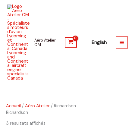
Aller
au
contenu
Aéro Atelier
English
C.M.
Accueil
/
Aéro Atelier
/ Richardson
Richardson
3 résultats affichés