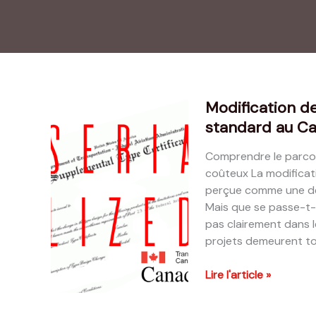
Modification d
standard au C
Comprendre le parcour
coûteux La modificat
perçue comme une dém
Mais que se passe-t-
pas clairement dans l
projets demeurent tout
Modification
Lire l'article »
de
moteurs