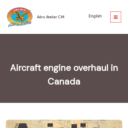
Aller
au
contenu
English
Aéro Atelier C.M.
Aircraft engine overhaul in
Canada