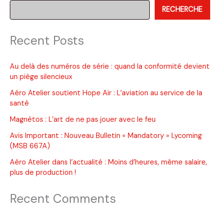
RECHERCHE
générale
depuis
plus
Recent Posts
de
45
ans
Au delà des numéros de série : quand la conformité devient
un piège silencieux
Aéro Atelier soutient Hope Air : L’aviation au service de la
santé
Magnétos : L’art de ne pas jouer avec le feu
Avis Important : Nouveau Bulletin « Mandatory » Lycoming
(MSB 667A)
Aéro Atelier dans l’actualité : Moins d’heures, même salaire,
plus de production !
Recent Comments