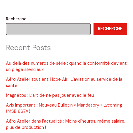
:
Moteur
de
Recherche
l’aviation
RECHERCHE
générale
depuis
plus
Recent Posts
de
45
ans
Au delà des numéros de série : quand la conformité devient
un piège silencieux
Aéro Atelier soutient Hope Air : L’aviation au service de la
santé
Magnétos : L’art de ne pas jouer avec le feu
Avis Important : Nouveau Bulletin « Mandatory » Lycoming
(MSB 667A)
Aéro Atelier dans l’actualité : Moins d’heures, même salaire,
plus de production !