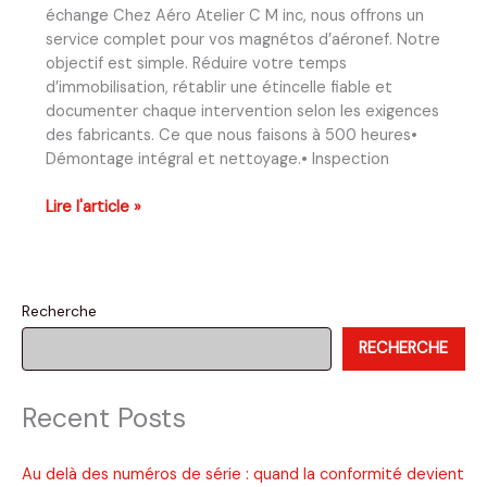
échange Chez Aéro Atelier C M inc, nous offrons un
service complet pour vos magnétos d’aéronef. Notre
objectif est simple. Réduire votre temps
d’immobilisation, rétablir une étincelle fiable et
documenter chaque intervention selon les exigences
des fabricants. Ce que nous faisons à 500 heures•
Démontage intégral et nettoyage.• Inspection
Inspection,
Lire l'article »
révision
et
réparation
de
Recherche
magnétos
RECHERCHE
Recent Posts
Au delà des numéros de série : quand la conformité devient