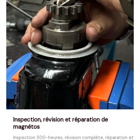
générale
depuis
plus
de
45
ans
Inspection, révision et réparation de
magnétos
Inspection 500-heures, révision complète, réparation et