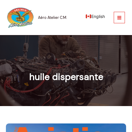
Aller
au
contenu
English
Aéro Atelier C.M.
huile dispersante