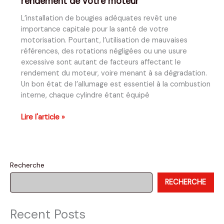
rendement de votre moteur
L’installation de bougies adéquates revêt une
importance capitale pour la santé de votre
motorisation. Pourtant, l’utilisation de mauvaises
références, des rotations négligées ou une usure
excessive sont autant de facteurs affectant le
rendement du moteur, voire menant à sa dégradation.
Un bon état de l’allumage est essentiel à la combustion
interne, chaque cylindre étant équipé
Bougies
Lire l'article »
d’allumage
:
l’art
de
Recherche
maximiser
RECHERCHE
le
rendement
de
Recent Posts
votre