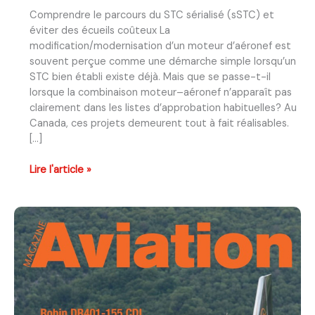
Comprendre le parcours du STC sérialisé (sSTC) et
éviter des écueils coûteux La
modification/modernisation d’un moteur d’aéronef est
souvent perçue comme une démarche simple lorsqu’un
STC bien établi existe déjà. Mais que se passe-t-il
lorsque la combinaison moteur–aéronef n’apparaît pas
clairement dans les listes d’approbation habituelles? Au
Canada, ces projets demeurent tout à fait réalisables.
[…]
Modification
Lire l'article »
de
moteurs
sur
des
aéronefs
non
standard
au
Canada