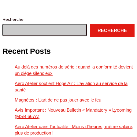
révision
de
cylindres
Recherche
d’aéronefs
RECHERCHE
Recent Posts
Au delà des numéros de série : quand la conformité devient
un piège silencieux
Aéro Atelier soutient Hope Air : L’aviation au service de la
santé
Magnétos : L’art de ne pas jouer avec le feu
Avis Important : Nouveau Bulletin « Mandatory » Lycoming
(MSB 667A)
Aéro Atelier dans l’actualité : Moins d’heures, même salaire,
plus de production !