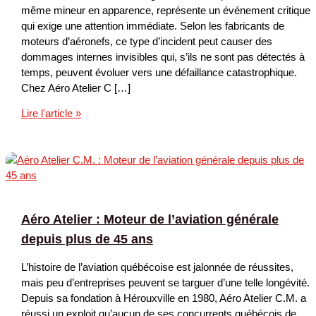
même mineur en apparence, représente un événement critique
qui exige une attention immédiate. Selon les fabricants de
moteurs d’aéronefs, ce type d’incident peut causer des
dommages internes invisibles qui, s’ils ne sont pas détectés à
temps, peuvent évoluer vers une défaillance catastrophique.
Chez Aéro Atelier C […]
Inspection
Lire l'article »
après
impact
d’hélice
et
arrêt
soudain
Aéro Atelier : Moteur de l’aviation générale
du
depuis plus de 45 ans
moteur
L’histoire de l’aviation québécoise est jalonnée de réussites,
mais peu d’entreprises peuvent se targuer d’une telle longévité.
Depuis sa fondation à Hérouxville en 1980, Aéro Atelier C.M. a
réussi un exploit qu’aucun de ses concurrents québécois de