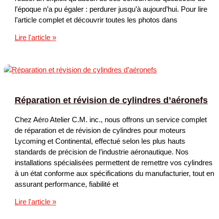
l’époque n’a pu égaler : perdurer jusqu’à aujourd’hui. Pour lire
l’article complet et découvrir toutes les photos dans
Aéro
Lire l'article »
Atelier
:
Moteur
de
l’aviation
Réparation et révision de cylindres d’aéronefs
générale
depuis
Chez Aéro Atelier C.M. inc., nous offrons un service complet
plus
de réparation et de révision de cylindres pour moteurs
de
Lycoming et Continental, effectué selon les plus hauts
45
standards de précision de l’industrie aéronautique. Nos
ans
installations spécialisées permettent de remettre vos cylindres
à un état conforme aux spécifications du manufacturier, tout en
assurant performance, fiabilité et
Réparation
Lire l'article »
et