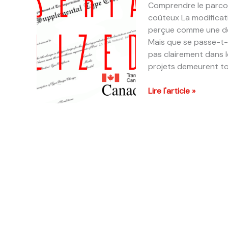
Comprendre le parcour
Definitive
coûteux La modificat
Guide
perçue comme une dém
by
Mais que se passe-t-
Aero
pas clairement dans l
Atelier
projets demeurent tout
Modification
Lire l'article »
de
moteurs
sur
des
aéronefs
non
standard
au
Canada