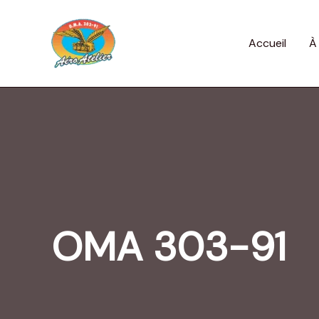
Aller
au
contenu
Accueil
À
OMA 303-91