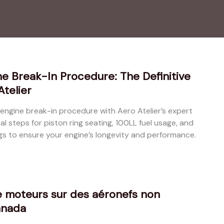
e Break-In Procedure: The Definitive
telier
engine break-in procedure with Aero Atelier’s expert
cal steps for piston ring seating, 100LL fuel usage, and
gs to ensure your engine’s longevity and performance.
e moteurs sur des aéronefs non
anada