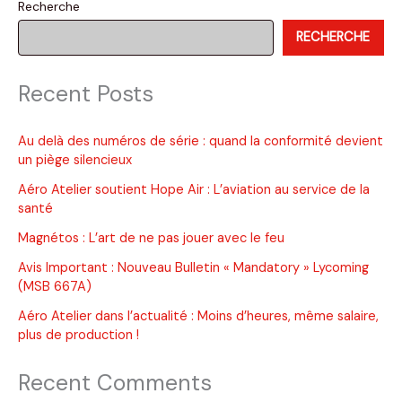
Recherche
conseils
RECHERCHE
d’experts
pour
la
Recent Posts
sécurité
et
l’économie
Au delà des numéros de série : quand la conformité devient
un piège silencieux
Aéro Atelier soutient Hope Air : L’aviation au service de la
santé
Magnétos : L’art de ne pas jouer avec le feu
Avis Important : Nouveau Bulletin « Mandatory » Lycoming
(MSB 667A)
Aéro Atelier dans l’actualité : Moins d’heures, même salaire,
plus de production !
Recent Comments