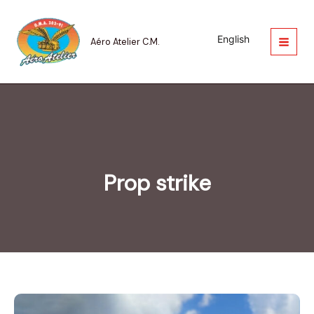
Aller
au
contenu
English
Aéro Atelier C.M.
Prop strike