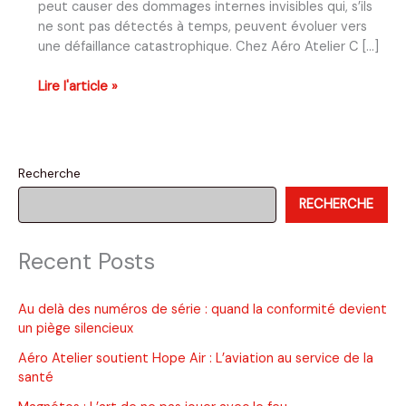
peut causer des dommages internes invisibles qui, s’ils
ne sont pas détectés à temps, peuvent évoluer vers
une défaillance catastrophique. Chez Aéro Atelier C […]
Inspection
Lire l'article »
après
impact
d’hélice
et
Recherche
arrêt
RECHERCHE
soudain
du
moteur
Recent Posts
Au delà des numéros de série : quand la conformité devient
un piège silencieux
Aéro Atelier soutient Hope Air : L’aviation au service de la
santé