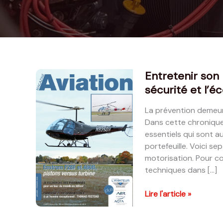
Entretenir son 
sécurité et l’
La prévention demeure
Dans cette chronique 
essentiels qui sont a
portefeuille. Voici se
motorisation. Pour co
techniques dans […]
Entretenir
Lire l'article »
son
moteur