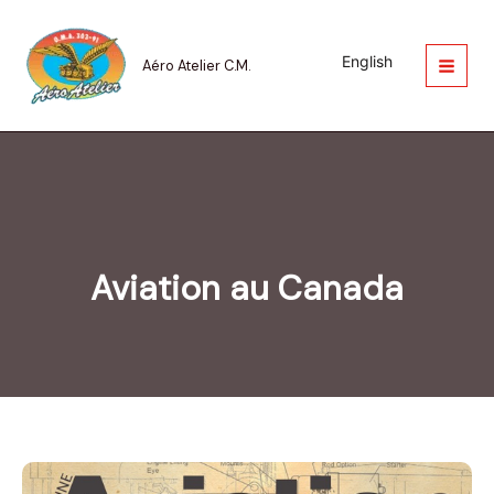
Aller
au
contenu
English
Aéro Atelier C.M.
Aviation au Canada