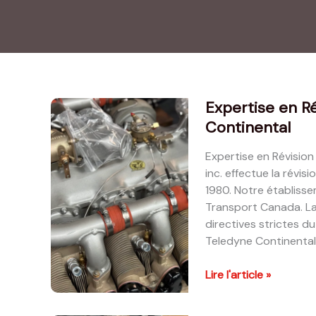
Expertise en R
Continental
Expertise en Révision
inc. effectue la révi
1980. Notre établisse
Transport Canada. La
directives strictes 
Teledyne Continental
Expertise
Lire l'article »
en
Révision