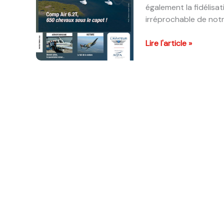
également la fidélisa
irréprochable de notr
Santé
Lire l'article »
mentale
et
sécurité
aérienne
:
quand
une
initiative
de
Shawinigan
résonne
jusqu’à
Paris