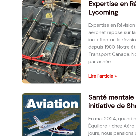
Expertise en R
(Overhaul)
Lycoming
de
Moteurs
Expertise en Révision
Continental
aéronef repose sur la
inc. effectue la révi
depuis 1980. Notre é
Transport Canada. N
par année
Expertise
Lire l'article »
en
Révision
Santé mentale 
(Overhaul)
initiative de S
de
Moteurs
En mai 2024, quand n
Lycoming
Équilibre » chez Aéro
jours, nous pensions 