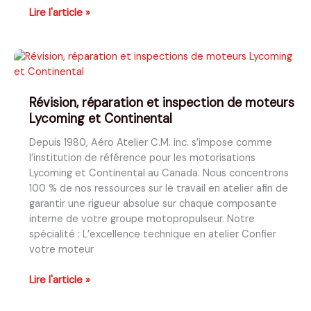
Inspection
Lire l'article »
après
impact
d’hélice
et
arrêt
Révision, réparation et inspection de moteurs
soudain
Lycoming et Continental
du
moteur
Depuis 1980, Aéro Atelier C.M. inc. s’impose comme
l’institution de référence pour les motorisations
Lycoming et Continental au Canada. Nous concentrons
100 % de nos ressources sur le travail en atelier afin de
garantir une rigueur absolue sur chaque composante
interne de votre groupe motopropulseur. Notre
spécialité : L’excellence technique en atelier Confier
votre moteur
Révision,
Lire l'article »
réparation
et