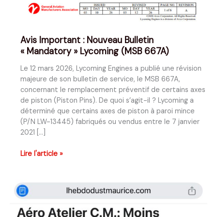
Avis Important : Nouveau Bulletin
« Mandatory » Lycoming (MSB 667A)
Le 12 mars 2026, Lycoming Engines a publié une révision
majeure de son bulletin de service, le MSB 667A,
concernant le remplacement préventif de certains axes
de piston (Piston Pins). De quoi s’agit-il ? Lycoming a
déterminé que certains axes de piston à paroi mince
(P/N LW-13445) fabriqués ou vendus entre le 7 janvier
2021 […]
Avis
Lire l'article »
Important
:
Nouveau
Bulletin
« Mandatory »