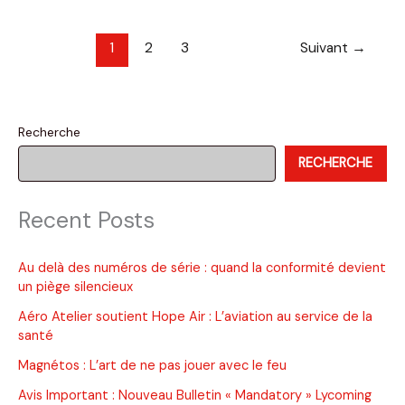
inspection
de
1
2
3
Suivant
→
moteurs
Lycoming
et
Continental
Recherche
RECHERCHE
Recent Posts
Au delà des numéros de série : quand la conformité devient
un piège silencieux
Aéro Atelier soutient Hope Air : L’aviation au service de la
santé
Magnétos : L’art de ne pas jouer avec le feu
Avis Important : Nouveau Bulletin « Mandatory » Lycoming