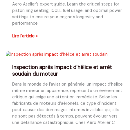
de
Aero Atelier’s expert guide. Learn the critical steps for
Shawinigan
piston ring seating, 100LL fuel usage, and optimal power
résonne
settings to ensure your engine’s longevity and
jusqu’à
performance.
Paris
Lycoming
Lire l'article »
Engine
Break-
In
Procedure:
Inspection après impact d’hélice et arrêt
The
soudain du moteur
Definitive
Guide
Dans le monde de l’aviation générale, un impact d’hélice,
by
même mineur en apparence, représente un événement
Aero
critique qui exige une attention immédiate. Selon les
Atelier
fabricants de moteurs d’aéronefs, ce type d’incident
peut causer des dommages internes invisibles qui, s’ils
ne sont pas détectés à temps, peuvent évoluer vers
une défaillance catastrophique. Chez Aéro Atelier C