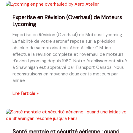
(Overhaul)
de
Expertise en Révision (Overhaul) de Moteurs
Moteurs
Lycoming
Continental
Expertise en Révision (Overhaul) de Moteurs Lycoming
La fiabilité de votre aéronef repose sur la précision
absolue de sa motorisation. Aéro Atelier C.M. inc.
effectue la révision complète et l’overhaul de moteurs
d’avion Lycoming depuis 1980. Notre établissement situé
à Shawinigan est approuvé par Transport Canada. Nous
reconstruisons en moyenne deux cents moteurs par
année
Expertise
Lire l'article »
en
Révision
(Overhaul)
de
Moteurs
Santé mentale et sécurité aérienne : quand
Lycoming