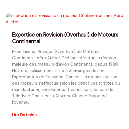
que
votre
moteur
ne
vous
Expertise en Révision (Overhaul) de Moteurs
dit
Continental
pas
:
Expertise en Révision (Overhaul) de Moteurs
l’histoire
Continental Aéro Atelier C.M. inc. effectue la révision
d’une
majeure des moteurs d’avion Continental depuis 1980.
catastrophe
Notre établissement situé à Shawinigan détient
évitée
l’approbation de Transport Canada. La reconstruction
des moteurs s’effectue selon les directives strictes du
manufacturier, anciennement connu sous le nom de
Teledyne Continental Motors. Chaque étape de
l’overhaul
Expertise
Lire l'article »
en
Révision