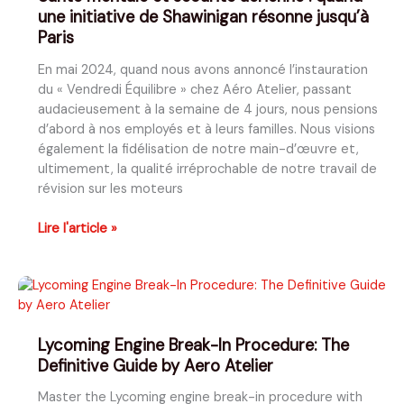
une initiative de Shawinigan résonne jusqu’à
Paris
En mai 2024, quand nous avons annoncé l’instauration
du « Vendredi Équilibre » chez Aéro Atelier, passant
audacieusement à la semaine de 4 jours, nous pensions
d’abord à nos employés et à leurs familles. Nous visions
également la fidélisation de notre main-d’œuvre et,
ultimement, la qualité irréprochable de notre travail de
révision sur les moteurs
Santé
Lire l'article »
mentale
et
sécurité
aérienne
:
Lycoming Engine Break-In Procedure: The
quand
Definitive Guide by Aero Atelier
une
initiative
Master the Lycoming engine break-in procedure with