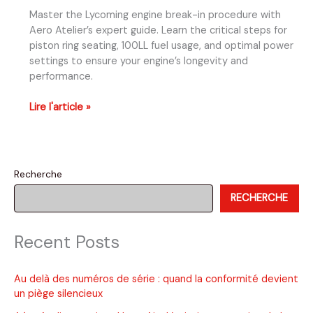
Master the Lycoming engine break-in procedure with
Aero Atelier’s expert guide. Learn the critical steps for
piston ring seating, 100LL fuel usage, and optimal power
settings to ensure your engine’s longevity and
performance.
Lycoming
Lire l'article »
Engine
Break-
In
Procedure:
Recherche
The
RECHERCHE
Definitive
Guide
by
Recent Posts
Aero
Atelier
Au delà des numéros de série : quand la conformité devient
un piège silencieux