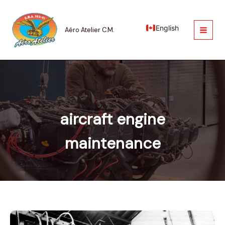
Aller
au
contenu
English
Aéro Atelier C.M.
aircraft engine
maintenance